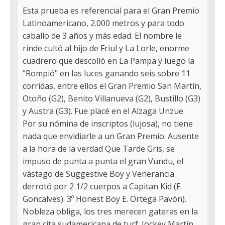
Esta prueba es referencial para el Gran Premio
Latinoamericano, 2.000 metros y para todo
caballo de 3 años y más edad. El nombre le
rinde cultó al hijo de Friul y La Lorle, enorme
cuadrero que descolló en La Pampa y luego la
"Rompió" en las luces ganando seis sobre 11
corridas, entre ellos el Gran Premio San Martín,
Otoño (G2), Benito Villanueva (G2), Bustillo (G3)
y Austra (G3). Fue placé en el Alzaga Unzue.
Por su nómina de inscriptos (lujosa), no tiene
nada que envidiarle a un Gran Premio. Ausente
a la hora de la verdad Que Tarde Gris, se
impuso de punta a punta el gran Vundu, el
vástago de Suggestive Boy y Venerancia
derrotó por 2 1/2 cuerpos a Capitan Kid (F.
Goncalves). 3º Honest Boy E. Ortega Pavón).
Nobleza obliga, los tres merecen gateras en la
gran cita sudamericana de turf. Jockey Martín