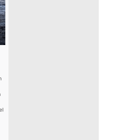
n
n
el