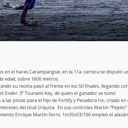
ios en el haras Carampangue, en la 11a. carrera se disputó u
ás edad, sobre 1600 metros.
lizando su receta pasó al frente en los 50 finales, llegando co
st Ender. 3º Tsunami Key, de quien el ganador se tomó
a las pistas para el hijo de Fortify y Pecadora Inc, criado en 
ntereses del stud Urquiza. En sus controles Martín "Pepito"
glamento Enrique Martín Ferro. 1m35s03/100 empleó el alazán