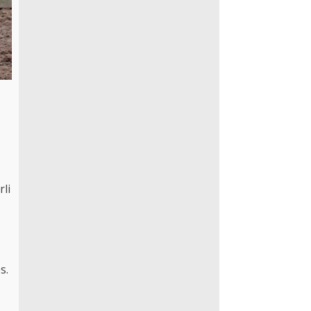
li
s.