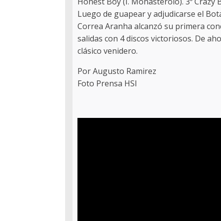
Honest Boy (I. Monasterolo). 3º Crazy B
Luego de guapear y adjudicarse el Bota
Correa Aranha alcanzó su primera co
salidas con 4 discos victoriosos. De ah
clásico venidero.
Por Augusto Ramirez
Foto Prensa HSI