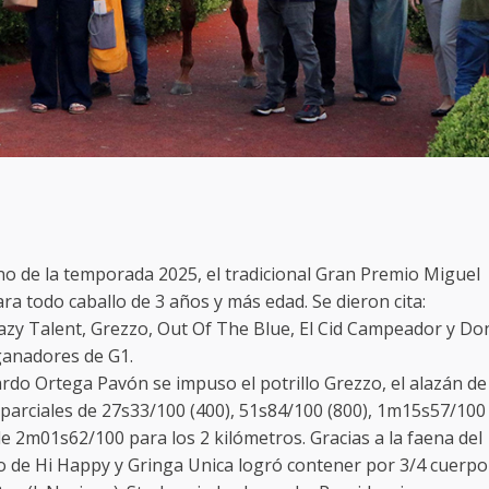
no de la temporada 2025, el tradicional Gran Premio Miguel
ra todo caballo de 3 años y más edad. Se dieron cita:
razy Talent, Grezzo, Out Of The Blue, El Cid Campeador y Do
ganadores de G1.
rdo Ortega Pavón se impuso el potrillo Grezzo, el alazán de
 parciales de 27s33/100 (400), 51s84/100 (800), 1m15s57/100
de 2m01s62/100 para los 2 kilómetros. Gracias a la faena del
ijo de Hi Happy y Gringa Unica logró contener por 3/4 cuerpo