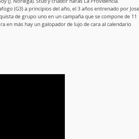
oy (J. Noriega). Stud y criador haras La Providencia.
fogo (G3) a principios del año, el 3 años entrenado por Jos
nquista de grupo uno en un campaña que se compone de 11
ora en más hay un galopador de lujo de cara al calendario