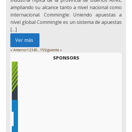
industria hípica de la provincia de Buenos Aires,
ampliando su alcance tanto a nivel nacional como
internacional.​ Commingle: Uniendo apuestas a
nivel global Commingle es un sistema de apuestas
[…]
Ver más
« Anterior
1
2
3
4
5
…
15
Siguiente »
SPONSORS